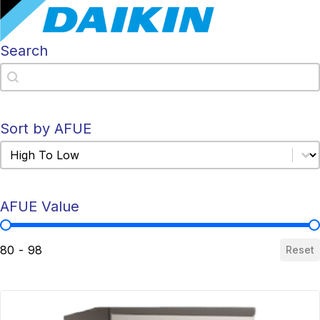
Search
Search
Search
Sort by AFUE
Sort by AFUE
Sort by AFUE
AFUE Value
AFUE Value
80 - 98
Reset